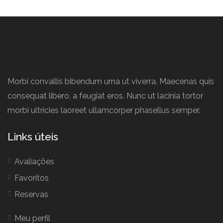
Morbi convallis bibendum urna ut viverra. Maecenas quis
consequat libero, a feugiat eros. Nunc ut lacinia tortor
morbi ultricies laoreet ullamcorper phasellus semper.
Links úteis
Avaliações
Favoritos
Reservas
Meu perfil